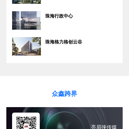
珠海行政中心
珠海格力格创云谷
众鑫跨界
亮眉侠传媒