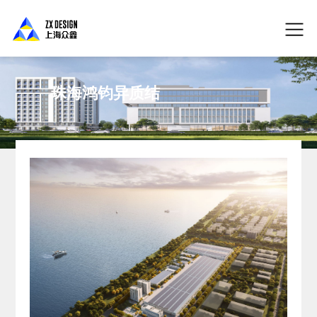
珠海鸿钧异质结