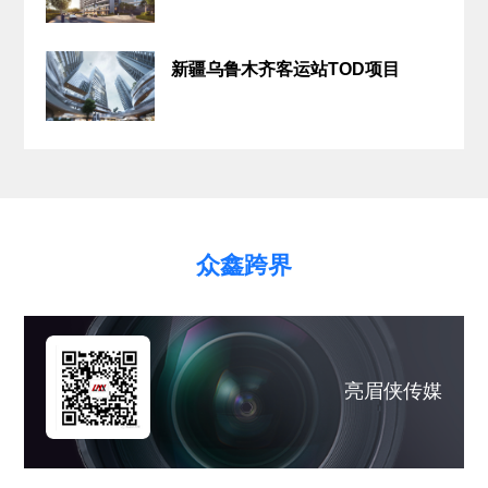
新疆乌鲁木齐客运站TOD项目
众鑫跨界
亮眉侠传媒