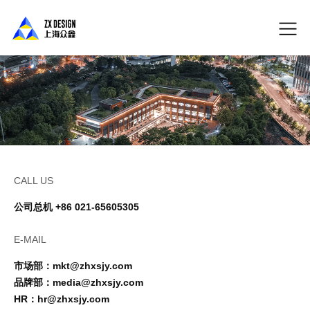
CALL US
公司总机 +86 021-65605305
E-MAIL
市场部：mkt@zhxsjy.com
品牌部：media@zhxsjy.com
HR：hr@zhxsjy.com